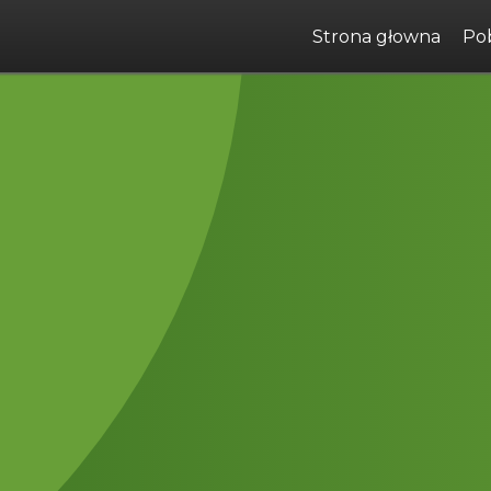
Strona głowna
Pob